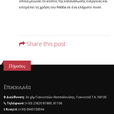
οποία μειώνει το κόστος της κατανάλωσης ενέργειας και
επιτρέπει τη χρήση του R600a σε ένα ελάχιστο ποσό.
Share this post
Πήγασος
Επικοινωνία
Διεύθυνση:
3ο χλμ Γιαννιτσών-Θεσσαλονίκης, Γιαννιτσά T.K. 58100
Τηλέφωνο:
(+30) 23820 81889, 81106
Κινητό:
(+30) 6945158594