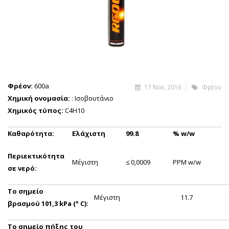
Φρέον
:
600a
17 Νοε, 2016
Φρέον
Χημική ονομασία:
: Ισοβουτάνιο
Χημικός τύπος:
C4H10
Καθαρότητα:
Ελάχιστη
99.8
% w/w
Περιεκτικότητα
Μέγιστη
≤ 0,0009
PPM w/w
σε νερό:
Το σημείο
Μέγιστη
11.7
βρασμού 101,3 kPa (° C):
Το σημείο πήξης του