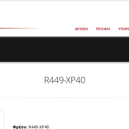
ΑΡΧΙΚΉ
ΠΡΟΦΊΛ
ΥΠΗΡ
R449-XP40
Φρέον:
R449-XP40