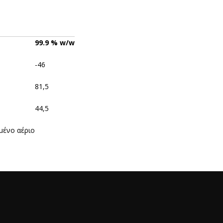
99.9
%
w/w
-46
81,5
44,5
μένο αέριο